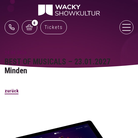
0
Tickets
24.04.2026
BEST OF MUSICALS – 23.01.2027
Minden
zurück