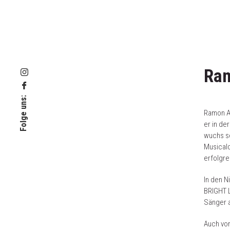
Ram
Folge uns:
Ramon An
er in de
wuchs se
Musicald
erfolgre
In den N
BRIGHT L
Sänger a
Auch vor