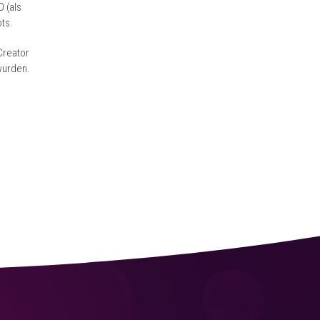
 (als
ts.
Creator
 wurden.