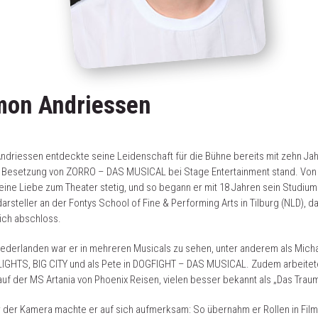
on Andriessen
driessen entdeckte seine Leidenschaft für die Bühne bereits mit zehn Jah
r Besetzung von ZORRO – DAS MUSICAL bei Stage Entertainment stand. Von
ine Liebe zum Theater stetig, und so begann er mit 18 Jahren sein Studiu
arsteller an der Fontys School of Fine & Performing Arts in Tilburg (NLD), d
ich abschloss.
iederlanden war er in mehreren Musicals zu sehen, unter anderem als Micha
IGHTS, BIG CITY und als Pete in DOGFIGHT – DAS MUSICAL. Zudem arbeitete
uf der MS Artania von Phoenix Reisen, vielen besser bekannt als „Das Traum
 der Kamera machte er auf sich aufmerksam: So übernahm er Rollen in Fil