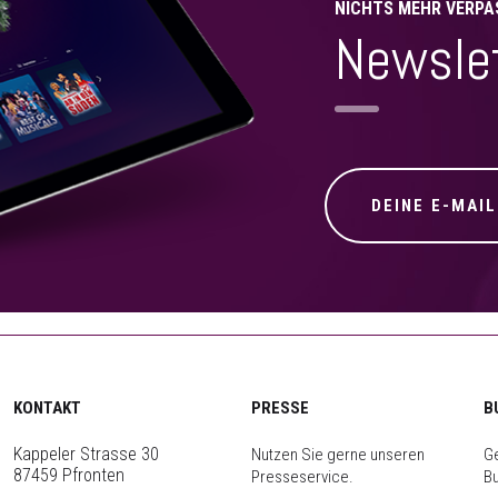
NICHTS MEHR VERPA
Newsle
KONTAKT
PRESSE
B
Kappeler Strasse 30
Nutzen Sie gerne unseren
Ge
87459 Pfronten
Presseservice.
B