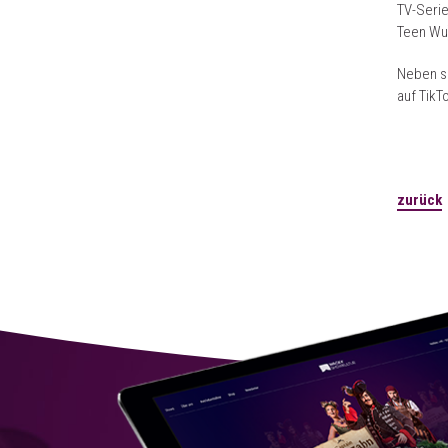
TV-Serie
Teen Wu
Neben se
auf TikT
zurück