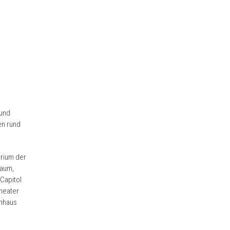
 und
en rund
orium der
Raum,
Capitol
Theater
enhaus