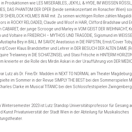
te in Produktionen wie LES MISERABLES, JEKYLL & HYDE, IM WEISSEN RÖSSL
IES, DAS PHANTOM DER OPER (beide semikonzertant im Ronacher Wien) so
R SHERLOCK HOLMES WAR mit. Zu seinen wichtigen Rollen zählen Magaldi i
ors in ROCKY RELOADED, Claude und Woof in HAIR, Clifford Bradshaw und E
in CABARET, der junge Scrooge und Marley in VOM GEIST DER WEIHNACHT, K
ch und Voltaire in FRIEDRICH – MYTHOS UND TRAGÖDIE, Sigismund im WEISS
ustapha Bey in BALL IM SAVOY, Anastasius in DIE PÄPSTIN, Ernst/Cover Tob
rd/Cover Klaus Brandstetter und Lehrer in DER BESUCH DER ALTEN DAME (
quire Trelawney in DIE SCHATZINSEL und Stasi Fritsche in HINTERM HORIZON
 kreierte er die Rolle des Mirdin Askari in der Uraufführung von DER MEDI
war Lutz als Dr. Fine/Dr. Madden in NEXT TO NORMAL am Theater Magdeburg
spielte im Sommer in der Revue SIMPLY THE BEST bei den Sommerspielen M
Charles Clarke im Musical TITANIC bei den Schlossfestspielen Zwingenberg
 Wintersemester 2023 ist Lutz Standop Universitätsprofessor für Gesang a
d Kunst Privatuniversität der Stadt Wien in der Abteilung für Musikalisches
tungstheater.