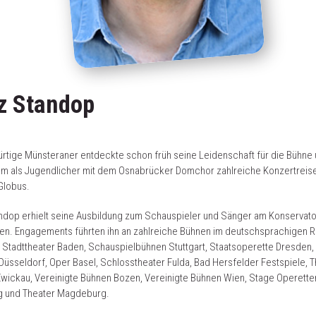
z Standop
rtige Münsteraner entdeckte schon früh seine Leidenschaft für die Bühne
hm als Jugendlicher mit dem Osnabrücker Domchor zahlreiche Konzertreis
Globus.
ndop erhielt seine Ausbildung zum Schauspieler und Sänger am Konservat
en. Engagements führten ihn an zahlreiche Bühnen im deutschsprachigen 
 Stadttheater Baden, Schauspielbühnen Stuttgart, Staatsoperette Dresden, 
Düsseldorf, Oper Basel, Schlosstheater Fulda, Bad Hersfelder Festspiele, 
wickau, Vereinigte Bühnen Bozen, Vereinigte Bühnen Wien, Stage Operett
 und Theater Magdeburg.