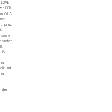
, LOVE
wie DER
n EVITA,
rnst
ronprinz
EN
y sowie
Ronacher
T.
CUS.
 zu
elk und
 zu
n der