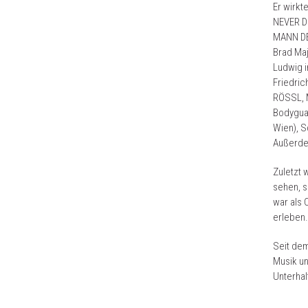
Er wirk
NEVER D
MANN DE
Brad Maj
Ludwig 
Friedri
RÖSSL, M
Bodygua
Wien), S
Außerdem
Zuletzt 
sehen, 
war als 
erleben.
Seit dem
Musik un
Unterhal