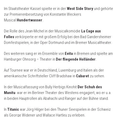
Im Staatstheater Kassel spielte er in der
West Side Story
und gehörte
zur Premierenbesetzung von Konstantin Weckers
Musical
Hundertwasser
.
Die Rolle des Jean-Michel in der Musicalkomödie
La Cage aux
Folles
verkörperte er mit großem Erfolg bei den Bad Gandersheimer
Domfestspielen, in der Oper Dortmund und im Bremer Musicaltheater.
Des weiteren sang er im Ensemble von
Evita
in Bremen und spielte am
Hamburger Ohnsorg – Theater in
Der fliegende Holländer
.
Auf Tournee war er in Deutschland, Luxemburg und Italien als der
amerikanische Schriftsteller Cliff Bradshaw in
Cabaret
zu sehen.
In der Musicalfassung von Bully Herbigs Kinohit
Der Schuh des
Manitu
war er im Berliner Theater des Westens engagiert, wo er u.a.
in beiden Hauptrollen als Abahachi und Ranger auf der Bühne stand.
In
Titanic
war Jörg Hilger bei den Thuner Seespielen in der Schweiz
als George Widener und Wallace Hartley zu erleben.