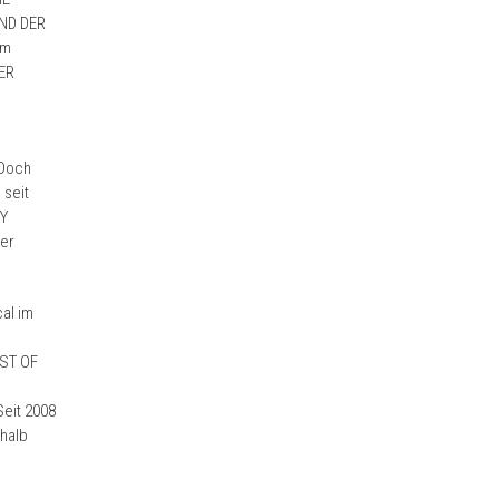
UND DER
am
BER
 Doch
 seit
RY
er
al im
EST OF
e
Seit 2008
nhalb