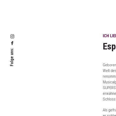
ICH LI
Esp
Folge uns:
Geboren 
Welt des
renommie
Musical
SUPERST
erwähnen
Schlossf
Als gefr
er schli