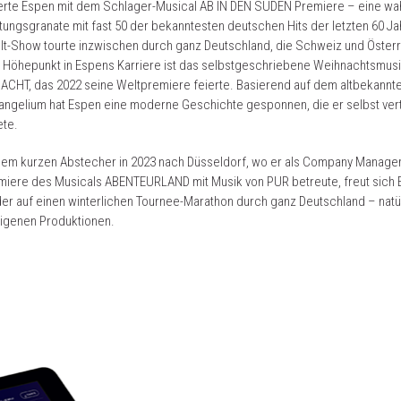
ierte Espen mit dem Schlager-Musical AB IN DEN SÜDEN Premiere – eine wa
tungsgranate mit fast 50 der bekanntesten deutschen Hits der letzten 60 Ja
lt-Show tourte inzwischen durch ganz Deutschland, die Schweiz und Österr
 Höhepunkt in Espens Karriere ist das selbstgeschriebene Weihnachtsmusi
ACHT, das 2022 seine Weltpremiere feierte. Basierend auf dem altbekannt
ngelium hat Espen eine moderne Geschichte gesponnen, die er selbst ver
ete.
nem kurzen Abstecher in 2023 nach Düsseldorf, wo er als Company Manager
miere des Musicals ABENTEURLAND mit Musik von PUR betreute, freut sich
er auf einen winterlichen Tournee-Marathon durch ganz Deutschland – natür
eigenen Produktionen.