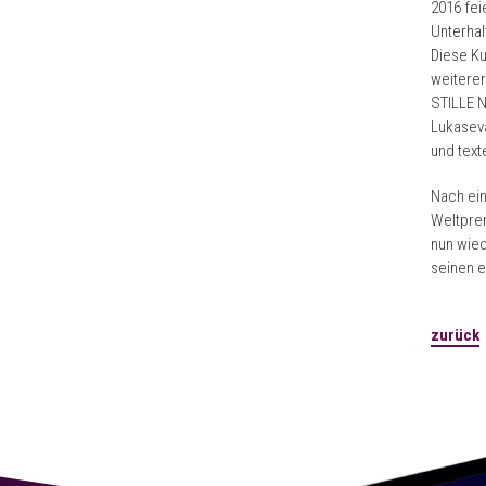
2016 fe
Unterhal
Diese Ku
weiterer
STILLE N
Lukaseva
und text
Nach ei
Weltpre
nun wied
seinen 
zurück