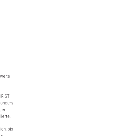
 weite
HRIST
sonders
ger
ierte.
ich, bis
IE