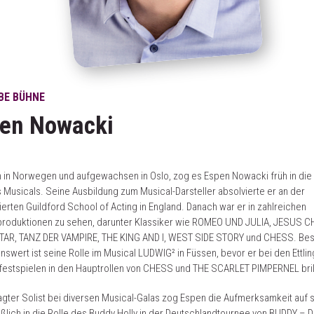
EBE BÜHNE
en Nowacki
in Norwegen und aufgewachsen in Oslo, zog es Espen Nowacki früh in die
 Musicals. Seine Ausbildung zum Musical-Darsteller absolvierte er an der
rten Guildford School of Acting in England. Danach war er in zahlreichen
produktionen zu sehen, darunter Klassiker wie ROMEO UND JULIA, JESUS C
AR, TANZ DER VAMPIRE, THE KING AND I, WEST SIDE STORY und CHESS. Be
swert ist seine Rolle im Musical LUDWIG² in Füssen, bevor er bei den Ettlin
estspielen in den Hauptrollen von CHESS und THE SCARLET PIMPERNEL brill
agter Solist bei diversen Musical-Galas zog Espen die Aufmerksamkeit auf s
eßlich in die Rolle des Buddy Holly in der Deutschlandtournee von BUDDY – D