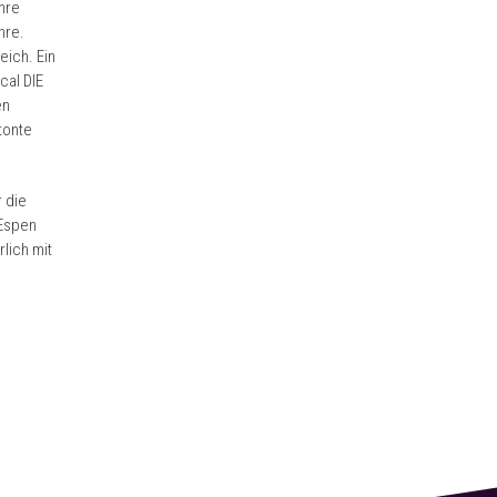
hre
hre.
eich. Ein
cal DIE
en
tonte
 die
 Espen
lich mit