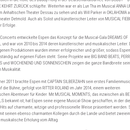
 KEHRT ZURÜCK schlüpfte. Weiterhin war er als Lun Tha im Musical ANNA 
 Anhaltischen Theater Dessau zu sehen und als Will Parker in OKLAHOMA 
eater Detmold. Auch als Solist und künstlerischer Leiter von MUSICAL FIE
er Erfolge.
 Concerts entwickelte Espen das Konzept für die Musical-Gala DREAMS OF
und war von 2010 bis 2014 deren künstlerischer und musikalischer Leiter.
genen Produktionen wurden immer erfolgreicher und größer, sodass Espen
lständig auf eigenen Füßen steht. Seine Projekte wie BIG BAND BEATS, PER
 und WOCHENEND UND SONNENSCHEIN zeigen die ganze Bandbreite sein
n Musikalität.
er 2011 brachte Espen mit CAPTAIN SILBERZAHN sein erstes Familienmusic
uf die Bühne, gefolgt von RITTER ROLAND im Jahr 2014, einem weiteren
ischen Abenteuer für Kinder. Mit MUSICAL MOMENTS, das inzwischen als B
 bekannt ist, hat Espen seine eigene Musical-Show geschaffen, in der di
Hits auf charmante, witzige und professionelle Weise präsentiert werden. 
 mit seinen ebenso charmanten Kollegen durch die Lande und bietet zweiei
musikalische Erholung vom Alltag.