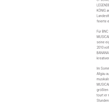
LEGENDE
KÖNIG am
Landesth
feierte 
Für BNC
MUSICAL 
seine ei
2010 vol
BANANAS
kreative
Im Somm
Allgäu a
musikal
MUSICALS
größten 
tourt er
Stunden 