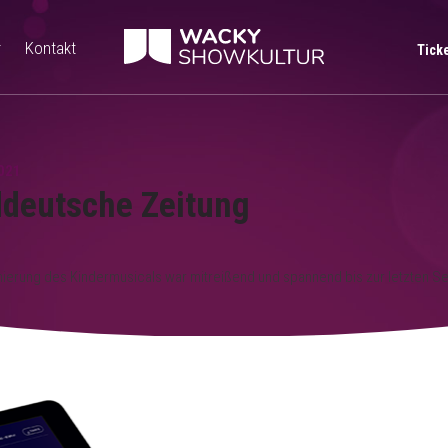
r
Kontakt
Tick
021
deutsche Zeitung
nierung des Kindermusicals war mitreißend und spannend bis zur letzten S