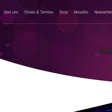
Über uns
Shows & Termine
Shop
Aktuelles
Newslette
03.04.2
Süd
Die Inze
zurück