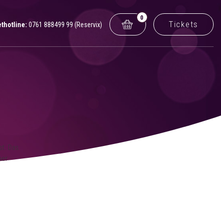
0
Tickets
ethotline:
0761 888499 99 (Reservix)
st. Das
mer