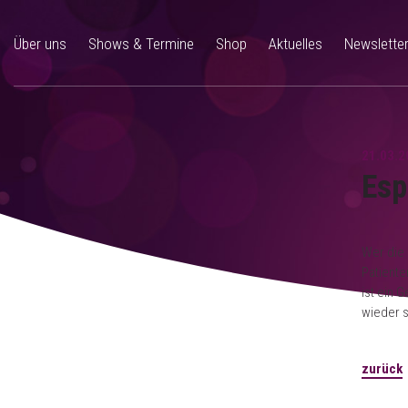
Über uns
Shows & Termine
Shop
Aktuelles
Newslette
21.03.2
Esp
Wer die 
Patiente
ist ein 
wieder s
zurück