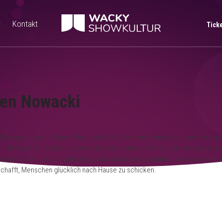
r
Kontakt
Tick
021
en Nowacki
IT-Anlage in einem Krankenhaus bedient, bekommt niemals Applaus von den
n. Aber auf der Bühne reagieren die Zuschauer sofort auf das was du leiste
Geschenk über das ich wahnsinnig dankbar bin und darüber, dass man es im
chafft, Menschen glücklich nach Hause zu schicken.