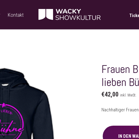
r
Kontakt
Tick
Frauen B
lieben B
€
42,00
inkl. MwSt.
Nachhaltiger Frauen
Frauen
Bio
IN DEN W