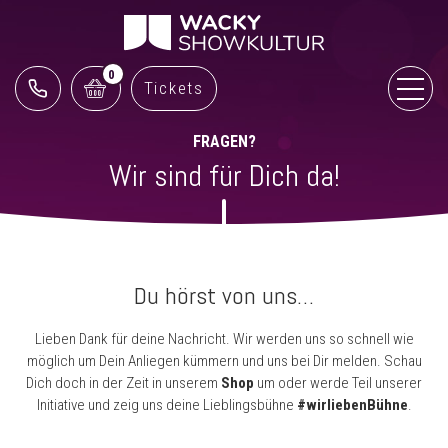
0
Tickets
FRAGEN?
Wir sind für Dich da!
Du hörst von uns…
Lieben Dank für deine Nachricht. Wir werden uns so schnell wie
möglich um Dein Anliegen kümmern und uns bei Dir melden. Schau
Dich doch in der Zeit in unserem
Shop
um oder werde Teil unserer
Initiative und zeig uns deine Lieblingsbühne
#wirliebenBühne
.