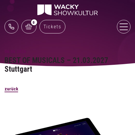
0
Tickets
06.06.2026
BEST OF MUSICALS – 21.03.2027
Stuttgart
zurück