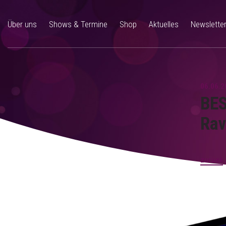
Über uns
Shows & Termine
Shop
Aktuelles
Newslette
06.06.2
BES
Rav
zurück