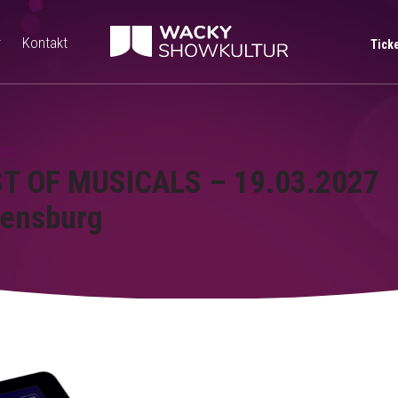
r
Kontakt
Tick
026
T OF MUSICALS – 19.03.2027
ensburg