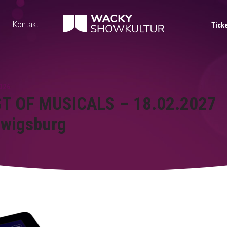
r
Kontakt
Tick
026
T OF MUSICALS – 18.02.2027
wigsburg