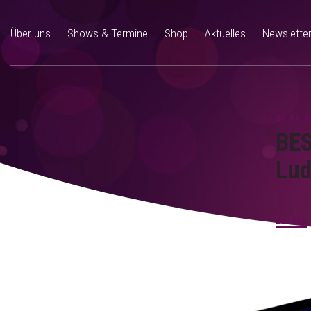
Über uns
Shows & Termine
Shop
Aktuelles
Newslette
06.06.2
BES
Lud
zurück