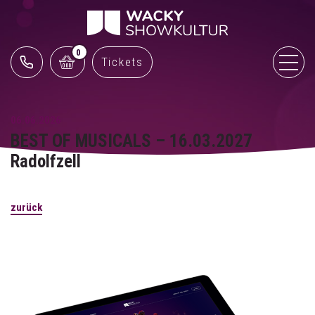
0
Tickets
06.06.2026
BEST OF MUSICALS – 16.03.2027
Radolfzell
zurück