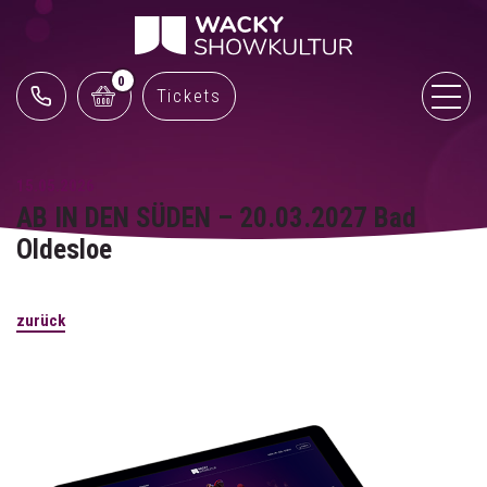
0
Tickets
15.05.2026
AB IN DEN SÜDEN – 20.03.2027 Bad
Oldesloe
zurück