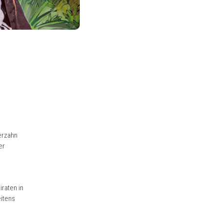
erzahn
er
iraten in
itens