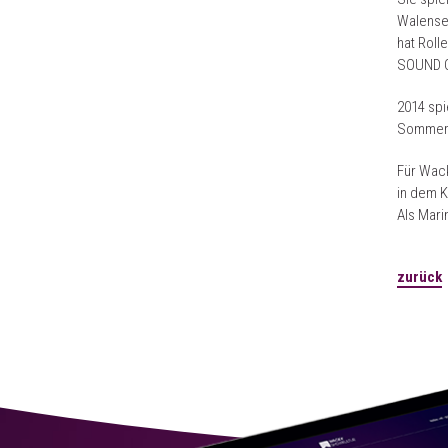
Walensee
hat Rol
SOUND O
2014 spi
Sommer w
Für Wack
in dem K
Als Mari
zurück