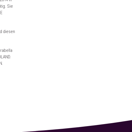
tig. Sie
HE
nd diesen
rabella
ROLAND.
N.