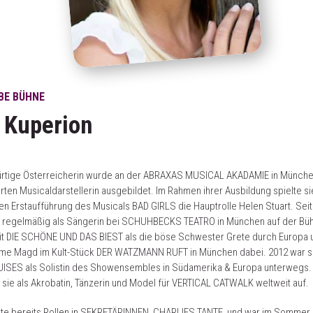
EBE BÜHNE
 Kuperion
ürtige Österreicherin wurde an der ABRAXAS MUSICAL AKADAMIE in Münche
rten Musicaldarstellerin ausgebildet. Im Rahmen ihrer Ausbildung spielte si
n Erstaufführung des Musicals BAD GIRLS die Hauptrolle Helen Stuart. Seit
ie regelmäßig als Sängerin bei SCHUHBECKS TEATRO in München auf der Büh
mit DIE SCHÖNE UND DAS BIEST als die böse Schwester Grete durch Europa 
mme Magd im Kult-Stück DER WATZMANN RUFT in München dabei. 2012 war si
UISES als Solistin des Showensembles in Südamerika & Europa unterwegs. 
tt sie als Akrobatin, Tänzerin und Model für VERTICAL CATWALK weltweit auf.
lte bereits Rollen in SEKRETÄRINNEN, CHARLIES TANTE, und war im Sommer 