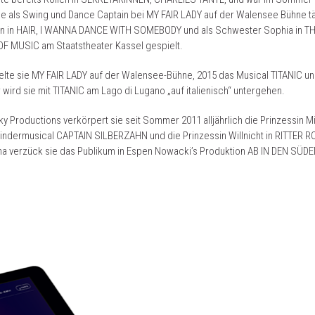
 als Swing und Dance Captain bei MY FAIR LADY auf der Walensee Bühne tä
len in HAIR, I WANNA DANCE WITH SOMEBODY und als Schwester Sophia in T
F MUSIC am Staatstheater Kassel gespielt.
elte sie MY FAIR LADY auf der Walensee-Bühne, 2015 das Musical TITANIC u
ird sie mit TITANIC am Lago di Lugano „auf italienisch“ untergehen.
y Productions verkörpert sie seit Sommer 2011 alljährlich die Prinzessin Mi
indermusical CAPTAIN SILBERZAHN und die Prinzessin Willnicht in RITTER 
na verzück sie das Publikum in Espen Nowacki’s Produktion AB IN DEN SÜDE