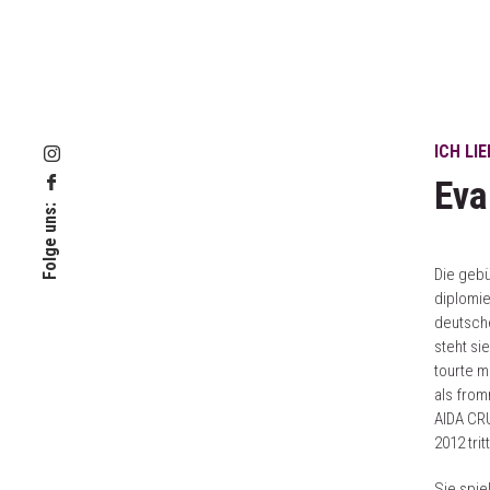
ICH LI
Eva
Folge uns:
Die geb
diplomie
deutsche
steht s
tourte 
als fro
AIDA CR
2012 tri
Sie spie