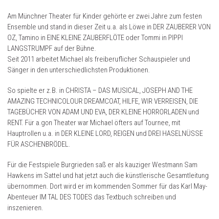
Am Münchner Theater für Kinder gehörte er zwei Jahre zum festen
Ensemble und stand in dieser Zeit u.a. als Löwe in DER ZAUBERER VON
OZ, Tamino in EINE KLEINE ZAUBERFLÖTE oder Tommi in PIPPI
LANGSTRUMPF auf der Bühne.
Seit 2011 arbeitet Michael als freiberuflicher Schauspieler und
Sänger in den unterschiedlichsten Produktionen.
So spielte er z.B. in CHRISTA – DAS MUSICAL, JOSEPH AND THE
AMAZING TECHNICOLOUR DREAMCOAT, HILFE, WIR VERREISEN, DIE
TAGEBÜCHER VON ADAM UND EVA, DER KLEINE HORRORLADEN und
RENT. Für a.gon Theater war Michael öfters auf Tournee, mit
Hauptrollen u.a. in DER KLEINE LORD, REIGEN und DREI HASELNÜSSE
FÜR ASCHENBRÖDEL.
Für die Festspiele Burgrieden saß er als kauziger Westmann Sam
Hawkens im Sattel und hat jetzt auch die künstlerische Gesamtleitung
übernommen. Dort wird er im kommenden Sommer für das Karl May-
Abenteuer IM TAL DES TODES das Textbuch schreiben und
inszenieren.