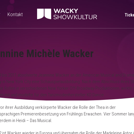
r
Kontakt
Tick
nnine Michèle Wacker
 bis 2011 absolvierte Jeannine Wacker an der American Musical and Drama
 in New York City eine Schauspielausbildung. Nach dem Abschluss ihres S
sie Rollen in verschiedenen New Yorker Off-Broadway-Produktionen, wirkte 
en mit und modelte für den Tanzmodenhersteller KD Dance.
vor ihrer Ausbildung verkörperte Wacker die Rolle der Thea in der
sprachigen Premierenbesetzung von Frühlings Erwachen. Vier Sommer lang
erdem in Heidi – Das Musical.
2 ist Wacker wieder in Europa und übernahm die Rolle der Madeleine Astor 