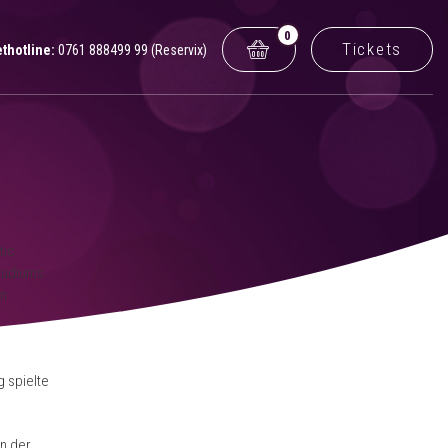
0
Tickets
ethotline:
0761 888499 99 (Reservix)
tic
tudiums
in
 spielte
in der