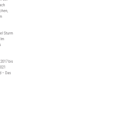
nach
nchen,
em
fel Sturm
 Im
s
 2017 bis
2021
d – Das