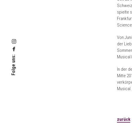
Schweize
spielte 
Frankfur
Science-
Von Juni
der Lieb
Sommer 2
Musical 
Folge uns:
In der d
Mitte 20
verkörpe
Musical.
zurück