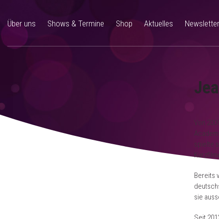
Über uns
Shows & Termine
Shop
Aktuelles
Newslette
Jea
Von 2009
Academy
spielte 
Kurzfilm
Bereits 
deutsch
sie auss
Seit 201