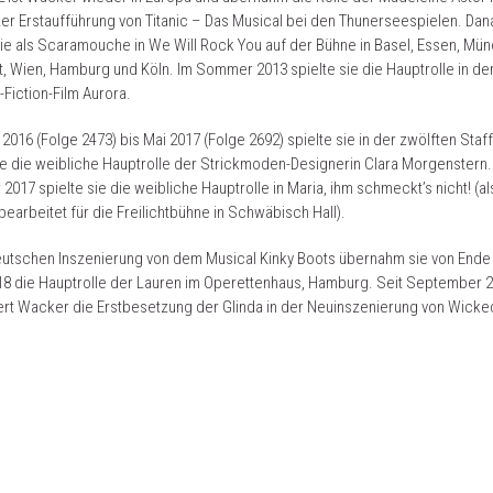
r Erstaufführung von Titanic – Das Musical bei den Thunerseespielen. Da
sie als Scaramouche in We Will Rock You auf der Bühne in Basel, Essen, Mü
t, Wien, Hamburg und Köln. Im Sommer 2013 spielte sie die Hauptrolle in d
Fiction-Film Aurora.
 2016 (Folge 2473) bis Mai 2017 (Folge 2692) spielte sie in der zwölften Staf
e die weibliche Hauptrolle der Strickmoden-Designerin Clara Morgenstern.
017 spielte sie die weibliche Hauptrolle in Maria, ihm schmeckt’s nicht! (al
bearbeitet für die Freilichtbühne in Schwäbisch Hall).
eutschen Inszenierung von dem Musical Kinky Boots übernahm sie von Ende
18 die Hauptrolle der Lauren im Operettenhaus, Hamburg. Seit September 
rt Wacker die Erstbesetzung der Glinda in der Neuinszenierung von Wicke