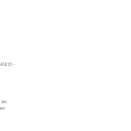
BASE23 –
f der
 am