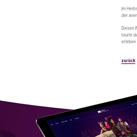
Im Herbs
der ase
Diesen W
tourte d
erleben 
zurück