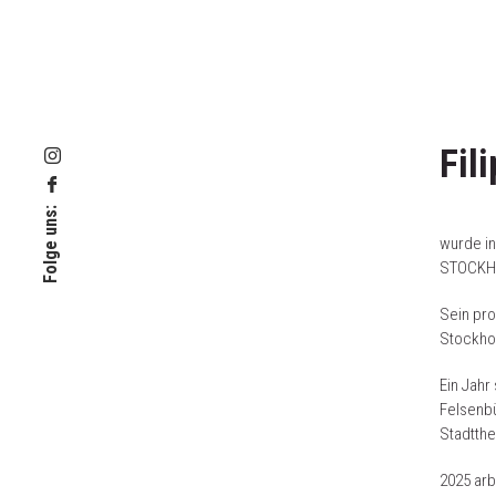
Fil
Folge uns:
wurde i
STOCKH
Sein pro
Stockhol
Ein Jahr
Felsenbü
Stadtthe
2025 arb