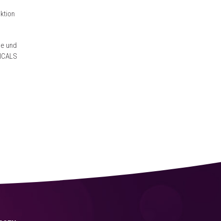
ktion
ne und
SICALS