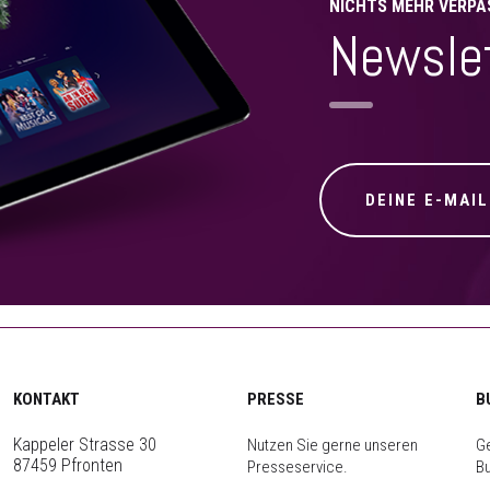
NICHTS MEHR VERPA
Newsle
KONTAKT
PRESSE
B
Kappeler Strasse 30
Nutzen Sie gerne unseren
Ge
87459 Pfronten
Presseservice.
B