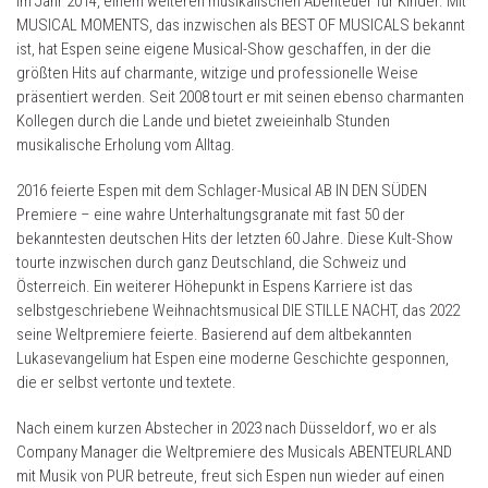
im Jahr 2014, einem weiteren musikalischen Abenteuer für Kinder. Mit
MUSICAL MOMENTS, das inzwischen als BEST OF MUSICALS bekannt
ist, hat Espen seine eigene Musical-Show geschaffen, in der die
größten Hits auf charmante, witzige und professionelle Weise
präsentiert werden. Seit 2008 tourt er mit seinen ebenso charmanten
Kollegen durch die Lande und bietet zweieinhalb Stunden
musikalische Erholung vom Alltag.
2016 feierte Espen mit dem Schlager-Musical AB IN DEN SÜDEN
Premiere – eine wahre Unterhaltungsgranate mit fast 50 der
bekanntesten deutschen Hits der letzten 60 Jahre. Diese Kult-Show
tourte inzwischen durch ganz Deutschland, die Schweiz und
Österreich. Ein weiterer Höhepunkt in Espens Karriere ist das
selbstgeschriebene Weihnachtsmusical DIE STILLE NACHT, das 2022
seine Weltpremiere feierte. Basierend auf dem altbekannten
Lukasevangelium hat Espen eine moderne Geschichte gesponnen,
die er selbst vertonte und textete.
Nach einem kurzen Abstecher in 2023 nach Düsseldorf, wo er als
Company Manager die Weltpremiere des Musicals ABENTEURLAND
mit Musik von PUR betreute, freut sich Espen nun wieder auf einen