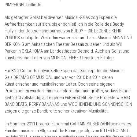
PIMPERNEL brillierte.
Als gefragter Solist bei diversen Musical-Galas zog Espen die
Aufmerksamkeit auf sich, bis er schließlich in die Rolle des Buddy
Holly in der Deutschlandtournee von BUDDY – DIE LEGENDE KEHRT
ZURÜCK schlüpfte. Weiterhin war er als Lun Tha im Musical ANNA UND
DER KÖNIG am Anhaltischen Theater Dessau zu sehen und als Will
Parker in OKLAHOMA am Landestheater Detmold. Auch als Solist und
künstlerischer Leiter von MUSICAL FIEBER feierte er Erfolge.
Für BNC Concerts entwickelte Espen das Konzept für die Musical-
Gala DREAMS OF MUSICAL und war von 2010 bis 2014 deren
künstlerischer und musikalischer Leiter. Doch seine eigenen
Produktionen wurden immer erfolgreicher und größer, sodass Espen
seit 2010 vollständig auf eigenen Füßen steht. Seine Projekte wie BIG
BAND BEATS, PERRY BANANAS und WOCHENEND UND SONNENSCHEIN
zeigen die ganze Bandbreite seiner kreativen Musikalität.
Im Sommer 2011 brachte Espen mit CAPTAIN SILBERZAHN sein erstes
Familienmusical im Allgäu auf die Bühne, gefolgt von RITTER ROLAND