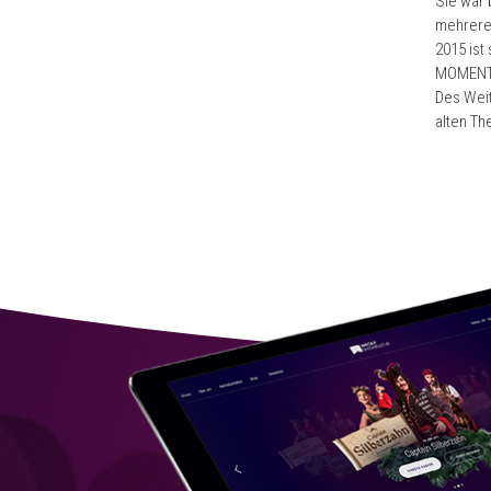
Sie war 
mehrere 
2015 ist
MOMENTS
Des Wei
alten Th