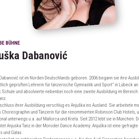
EBE BÜHNE
uška Dabanović
Dabanović ist im Norden Deutschlands geboren. 2006 begann sie ihre Ausbi
atlich geprüften Lehrerin für tänzerische Gymnastik und Sport“ in Lübeck an
k Schule und absolvierte nebenbei noch eine zweite Ausbildung im Bereich
anz.
chluss ihrer Ausbildung verschlug es Anjuška ins Ausland. Sie arbeitete m
s Choreographin und Tänzerin für die renommierten Robinson Club Hotels, 
ional unterwegs u.a. auf Mallorca und Kreta. Seit 2012 lebt sie in München. D
htet Anjuska Tanz in der Moroder Dance Academy. Anjuška ist eine gefragte
ts und Galas.