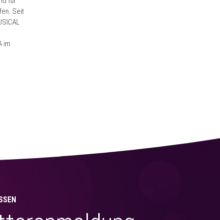
nd für
fen. Seit
MUSICAL
A im
SSEN