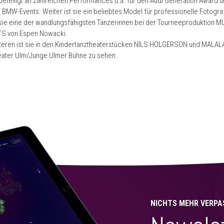
beteiligt an zahlreichen Performances u.a. für den Audi Generation Award u
BMW-Events. Weiter ist sie ein beliebtes Model für professionelle Fotogra
 sie eine der wandlungsfähigsten Tänzerinnen bei der Tourneeproduktion 
 von Espen Nowacki.
teren ist sie in den Kindertanztheaterstücken NILS HOLGERSON und MALAL
eater Ulm/Junge Ulmer Bühne zu sehen.
NICHTS MEHR VERPA