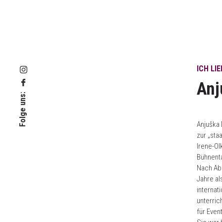
ICH LI
Anj
Folge uns:
Anjuška 
zur „sta
Irene-Ol
Bühnent
Nach Abs
Jahre al
internat
unterric
für Even