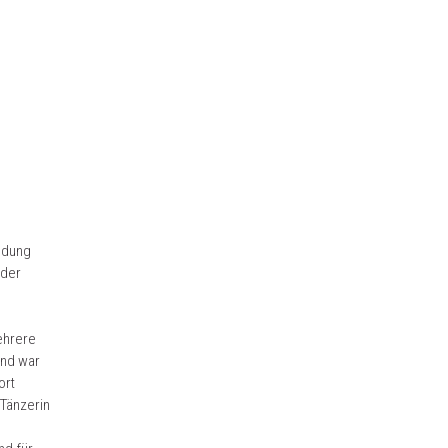
ldung
 der
ehrere
und war
ort
 Tänzerin