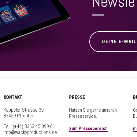
Newsle
KONTAKT
PRESSE
B
Kappeler Strasse 30
Nutzen Sie gerne unseren
Ge
87459 Pfronten
Presseservice.
B
Tel.:
(+49) 8363 45 099 61
zum Pressebereich
m
info@wackyproductions.de