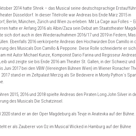
ktober 2014 hatte Shrek – das Musical seine deutschsprachige Erstauffüh
Theater Düsseldorf. In dieser Titelrolle war Andreas bis Ende März 2015 in
rf, Berlin, München, Zürich und Wien zu erleben. Mit La Cage aux Folles – Ei
arren hatte er Anfang 2016 als Albin/Zaza sein Debut am Staatstheater Mag
te sich dort auch in den Wiederaufnahmen 2016/17 und 2019 in Federn, Ma
hüllen. Ebenfalls 2016 verkörperte Andreas den Hochwürden Don Camillo in 
rung des Musicals Don Camillo & Peppone. Diese Rolle schneiderte er sich
am mit Autor Michael Kunze, Komponist Dario Farina und Regisseur Andrea
Leib und zeigte sie bis Ende 2016 am Theater St. Gallen, in der Schweiz und
is Juni 2017 bei den VBW (Vereingten Bühnen Wien) im Wiener Ronacher The
017 stand er im Zeltpalast Merzig als Sir Bedevere in Monty Python´s Spa
ne.
ahren 2015, 2016 und 2018 spielte Andreas den Piraten Long John Silver in d
rung des Musicals Die Schatzinsel.
 2020 stand er an der Oper Magdeburg als Tevje in Anatevka auf der Bühne.
steht er als Zauberer von Oz im Musical Wicked in Hamburg auf der Bühne