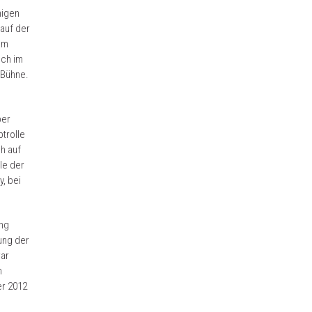
higen
 auf der
am
uch im
 Bühne.
per
trolle
h auf
le der
, bei
ng
ung der
war
m
er 2012