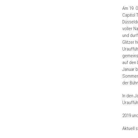
Am 19. O
Capitol 
Düsseldo
voller N
und durf
Glitzer 
Urauffüh
gemeins
auf den 
Januar b
Sommer 2
der Büh
In den J
Urauffüh
2019 und
Aktuell 