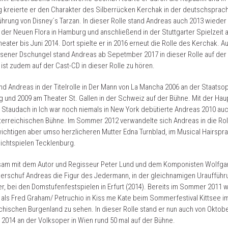
kreierte er den Charakter des Silberrücken Kerchak in der deutschsprac
ührung von Disney´s Tarzan. In dieser Rolle stand Andreas auch 2013 wieder
 der Neuen Flora in Hamburg und anschließend in der Stuttgarter Spielzeit 
heater bis Juni 2014. Dort spielte er in 2016 erneut die Rolle des Kerchak. A
ener Dschungel stand Andreas ab Sepetmber 2017 in dieser Rolle auf der
ist zudem auf der Cast-CD in dieser Rolle zu hören.
nd Andreas in der Titelrolle in Der Mann von La Mancha 2006 an der Staatso
 und 2009 am Theater St. Gallen in der Schweiz auf der Bühne. Mit der Haup
 Staudach in Ich war noch niemals in New York debütierte Andreas 2010 auc
terreichischen Bühne. Im Sommer 2012 verwandelte sich Andreas in die Rol
chtigen aber umso herzlicheren Mutter Edna Turnblad, im Musical Hairspray
lichtspielen Tecklenburg.
am mit dem Autor und Regisseur Peter Lund und dem Komponisten Wolfga
erschuf Andreas die Figur des Jedermann, in der gleichnamigen Uraufführ
, bei den Domstufenfestspielen in Erfurt (2014). Bereits im Sommer 2011 
als Fred Graham/ Petruchio in Kiss me Kate beim Sommerfestival Kittsee i
chischen Burgenland zu sehen. In dieser Rolle stand er nun auch von Oktob
 2014 an der Volksoper in Wien rund 50 mal auf der Bühne.