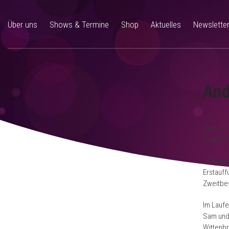
Über uns
Shows & Termine
Shop
Aktuelles
Newslette
And
Seine Au
Hochschu
Aufgrun
Erstauff
Zweitbes
Im Laufe
Sam und 
Wittenbr