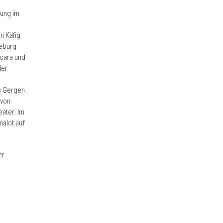
rung im
n Käfig
deburg
scara und
der
s Gergen
 von
ater. Im
malot auf
er