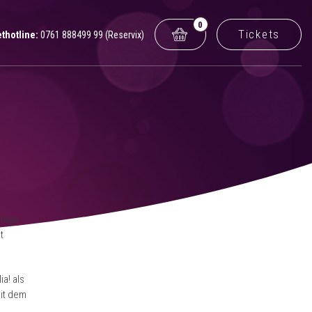
0
Tickets
ethotline:
0761 888499 99 (Reservix)
chige
t
a! als
mit dem