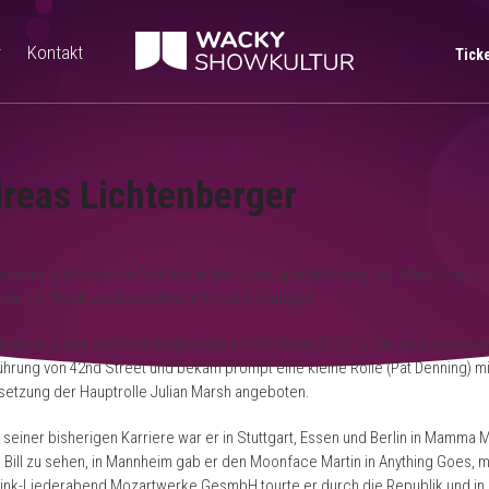
r
Kontakt
Tick
reas Lichtenberger
sbildung absolvierte Andreas in der Schauspielabteilung der Staatlichen
le für Musik und Darstellende Kunst in Stuttgart.
d seiner Liebe zum Gesang bewarb sich Andreas 2003 für die deutschspra
ührung von 42nd Street und bekam prompt eine kleine Rolle (Pat Denning) mi
etzung der Hauptrolle Julian Marsh angeboten.
 seiner bisherigen Karriere war er in Stuttgart, Essen und Berlin in Mamma Mi
Bill zu sehen, in Mannheim gab er den Moonface Martin in Anything Goes, 
ink-Liederabend Mozartwerke GesmbH tourte er durch die Republik und in