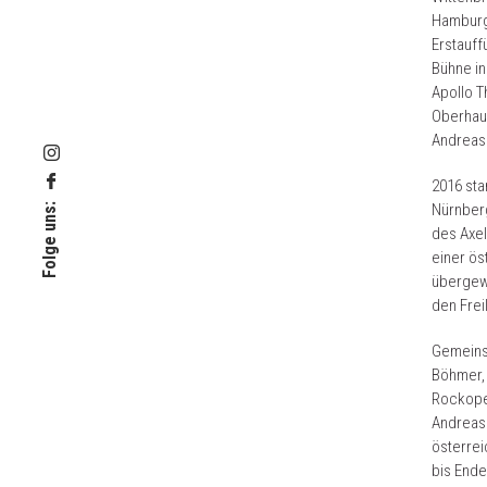
Hamburg 
Erstauff
Bühne in
Apollo T
Oberhaus
Andreas 
2016 sta
Nürnberg
Folge uns:
des Axel
einer ös
übergewi
den Frei
Gemeins
Böhmer, 
Rockoper
Andreas 
österrei
bis Ende